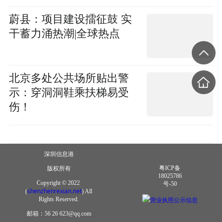
蔚县：项目建设擂征鼓 实
干蓄力涌热潮|全球热点
北京多处公共场所贴出警
示：穿洞洞鞋乘扶梯易受
伤！
深圳信息港
粤ICP备
版权所有
18025786
Copyright © 2022
号-50
shenzhenrexian.net
(
) All
营业执照公示信息
Rights Reserved.
邮箱：56 26 623@qq.com