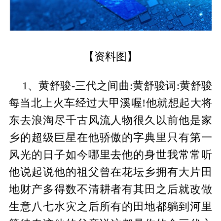
【资料图】
1、黄舒骏-三代之间曲:黄舒骏词:黄舒骏
每当北上火车经过大甲溪喔!他就想起大将
东去浪淘尽千古风流人物很久以前他是家
乡的超级巨星在他骄傲的字典里只有第一
风光的日子如今哪里去他的身世我常常听
他说起说他的祖父曾在花坛乡拥有大片田
地财产多得数不清耕者有其田之后就改做
生意八七水灾之后所有的田地都躺到河里